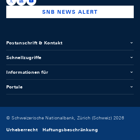
https://x.com/snb_bns
https://ch.linkedin.com/company/swiss-national-ba
https://www.youtube.com/@swissnationalbank
SNB NEWS ALERT
Postanschrift & Kontakt
Schnellzugriffe
Informationen für
Portale
© Schweizerische Nationalbank, Zürich (Schweiz) 2026
Urheberrecht
Haftungsbeschränkung