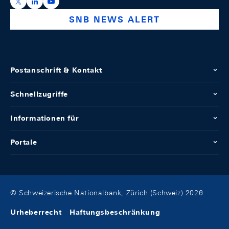
https://x.com/snb_bns
https://ch.linkedin.com/company/swiss-national-ba
https://www.youtube.com/@swissnationalbank
SNB NEWS ALERT
Postanschrift & Kontakt
Schnellzugriffe
Informationen für
Portale
© Schweizerische Nationalbank, Zürich (Schweiz) 2026
Urheberrecht
Haftungsbeschränkung