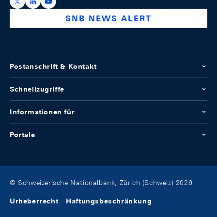
https://x.com/snb_bns
https://ch.linkedin.com/company/swiss-national-ba
https://www.youtube.com/@swissnationalbank
SNB NEWS ALERT
Postanschrift & Kontakt
Schnellzugriffe
Informationen für
Portale
© Schweizerische Nationalbank, Zürich (Schweiz) 2026
Urheberrecht
Haftungsbeschränkung