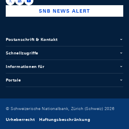
https://x.com/snb_bns
https://ch.linkedin.com/company/swiss-national-ba
https://www.youtube.com/@swissnationalbank
SNB NEWS ALERT
Postanschrift & Kontakt
Schnellzugriffe
Informationen für
Portale
© Schweizerische Nationalbank, Zürich (Schweiz) 2026
Urheberrecht
Haftungsbeschränkung