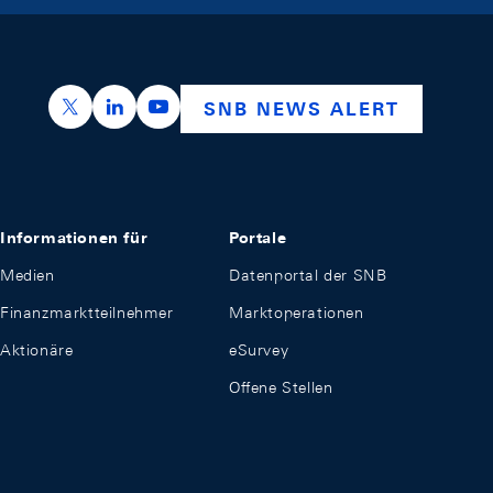
https://x.com/snb_bns
https://ch.linkedin.com/company/swiss-nation
https://www.youtube.com/@swissnation
SNB NEWS ALERT
Informationen für
Portale
Medien
Datenportal der SNB
Finanzmarktteilnehmer
Marktoperationen
Aktionäre
eSurvey
Offene Stellen