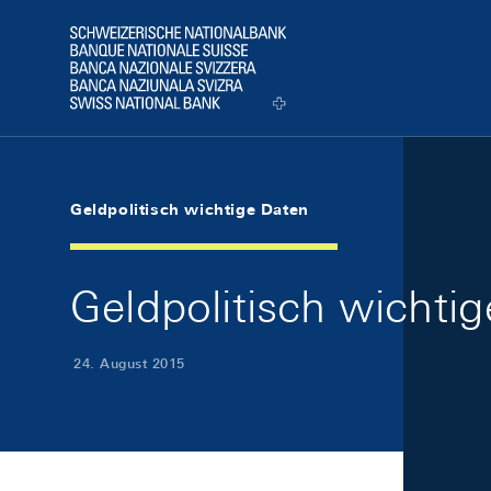
Skip Links Navigation
Header
Logo
Geldpolitisch wichtige Daten
Geldpolitisch wichti
24. August 2015