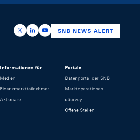
https://x.com/snb_bns
https://ch.linkedin.com/company/swiss-nation
https://www.youtube.com/@swissnation
SNB NEWS ALERT
Informationen für
Portale
Medien
Datenportal der SNB
Finanzmarktteilnehmer
Marktoperationen
Aktionäre
eSurvey
Offene Stellen