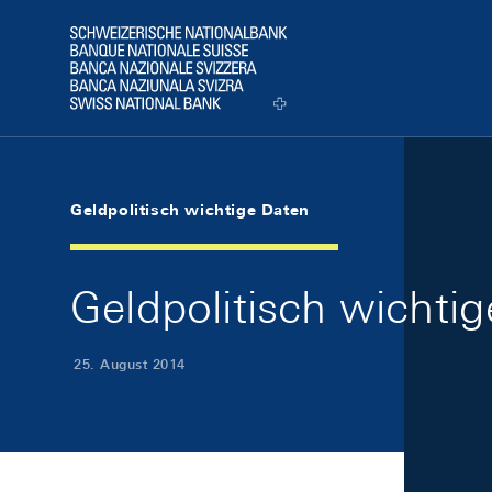
Skip Links Navigation
Header
Logo
Geldpolitisch wichtige Daten
Geldpolitisch wichti
25. August 2014