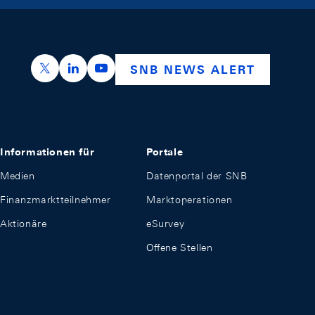
https://x.com/snb_bns
https://ch.linkedin.com/company/swiss-nation
https://www.youtube.com/@swissnation
SNB NEWS ALERT
Informationen für
Portale
Medien
Datenportal der SNB
Finanzmarktteilnehmer
Marktoperationen
Aktionäre
eSurvey
Offene Stellen