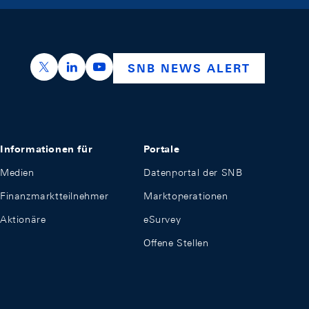
https://x.com/snb_bns
https://ch.linkedin.com/company/swiss-nation
https://www.youtube.com/@swissnation
SNB NEWS ALERT
Informationen für
Portale
Medien
Datenportal der SNB
Finanzmarktteilnehmer
Marktoperationen
Aktionäre
eSurvey
Offene Stellen