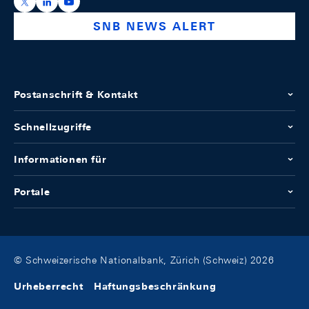
https://x.com/snb_bns
https://ch.linkedin.com/company/swiss-national-ba
https://www.youtube.com/@swissnationalbank
SNB NEWS ALERT
Postanschrift & Kontakt
Schnellzugriffe
Informationen für
Portale
© Schweizerische Nationalbank, Zürich (Schweiz) 2026
Urheberrecht
Haftungsbeschränkung