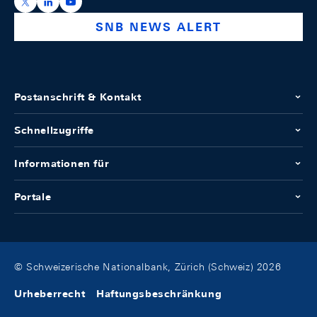
https://x.com/snb_bns
https://ch.linkedin.com/company/swiss-national-ba
https://www.youtube.com/@swissnationalbank
SNB NEWS ALERT
Postanschrift & Kontakt
Schnellzugriffe
Informationen für
Portale
© Schweizerische Nationalbank, Zürich (Schweiz) 2026
Urheberrecht
Haftungsbeschränkung