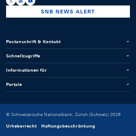
https://x.com/snb_bns
https://ch.linkedin.com/company/swiss-national-ba
https://www.youtube.com/@swissnationalbank
SNB NEWS ALERT
Postanschrift & Kontakt
Schnellzugriffe
Informationen für
Portale
© Schweizerische Nationalbank, Zürich (Schweiz) 2026
Urheberrecht
Haftungsbeschränkung