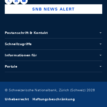
https://x.com/snb_bns
https://ch.linkedin.com/company/swiss-national-ba
https://www.youtube.com/@swissnationalbank
SNB NEWS ALERT
Postanschrift & Kontakt
Schnellzugriffe
Informationen für
Portale
© Schweizerische Nationalbank, Zürich (Schweiz) 2026
Urheberrecht
Haftungsbeschränkung