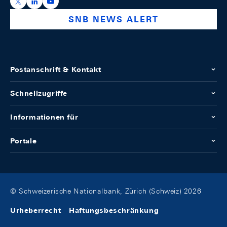
https://x.com/snb_bns
https://ch.linkedin.com/company/swiss-national-ba
https://www.youtube.com/@swissnationalbank
SNB NEWS ALERT
Postanschrift & Kontakt
Schnellzugriffe
Informationen für
Portale
© Schweizerische Nationalbank, Zürich (Schweiz) 2026
Urheberrecht
Haftungsbeschränkung