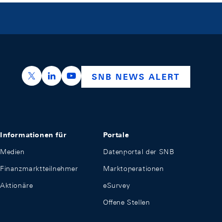
https://x.com/snb_bns
https://ch.linkedin.com/company/swiss-nation
https://www.youtube.com/@swissnation
SNB NEWS ALERT
Informationen für
Portale
Medien
Datenportal der SNB
Finanzmarktteilnehmer
Marktoperationen
Aktionäre
eSurvey
Offene Stellen