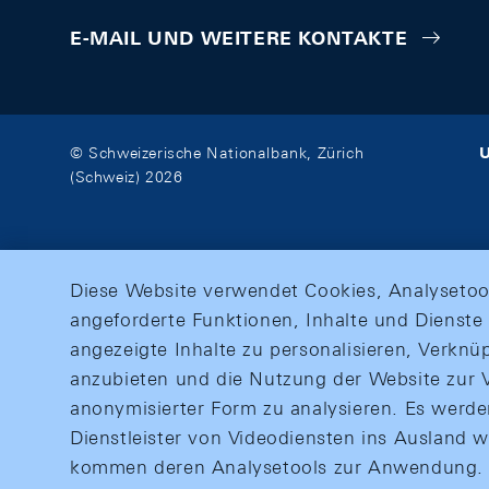
E-MAIL UND WEITERE KONTAKTE
U
© Schweizerische Nationalbank, Zürich
(Schweiz) 2026
Diese Website verwendet Cookies, Analysetoo
angeforderte Funktionen, Inhalte und Dienste 
angezeigte Inhalte zu personalisieren, Verkn
anzubieten und die Nutzung der Website zur V
anonymisierter Form zu analysieren. Es werd
Dienstleister von Videodiensten ins Ausland 
kommen deren Analysetools zur Anwendung. M