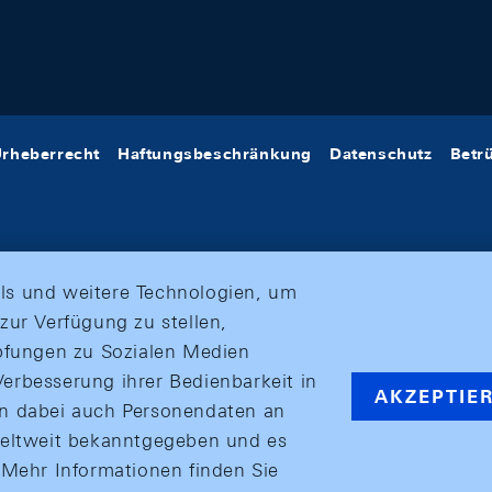
rheberrecht
Haftungsbeschränkung
Datenschutz
Betr
ls und weitere Technologien, um
zur Verfügung zu stellen,
üpfungen zu Sozialen Medien
erbesserung ihrer Bedienbarkeit in
AKZEPTIE
en dabei auch Personendaten an
weltweit bekanntgegeben und es
ehr Informationen finden Sie