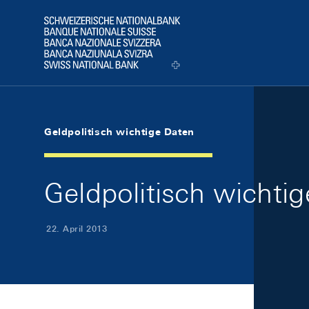
Skip Links Navigation
Header
Logo
Geldpolitisch wichtige Daten
Geldpolitisch wichti
22. April 2013