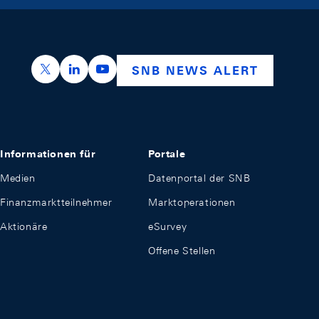
https://x.com/snb_bns
https://ch.linkedin.com/company/swiss-nation
https://www.youtube.com/@swissnation
SNB NEWS ALERT
Informationen für
Portale
Medien
Datenportal der SNB
Finanzmarktteilnehmer
Marktoperationen
Aktionäre
eSurvey
Offene Stellen