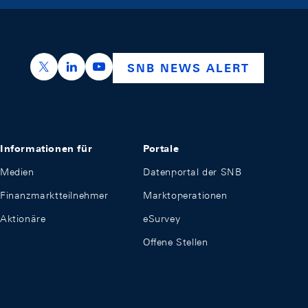
https://x.com/snb_bns
https://ch.linkedin.com/company/swiss-nation
https://www.youtube.com/@swissnation
SNB NEWS ALERT
Informationen für
Portale
Medien
Datenportal der SNB
Finanzmarktteilnehmer
Marktoperationen
Aktionäre
eSurvey
Offene Stellen