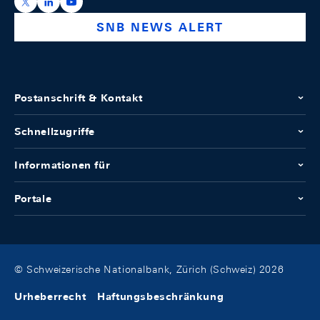
https://x.com/snb_bns
https://ch.linkedin.com/company/swiss-national-ba
https://www.youtube.com/@swissnationalbank
SNB NEWS ALERT
Postanschrift & Kontakt
Schnellzugriffe
Informationen für
Portale
© Schweizerische Nationalbank, Zürich (Schweiz) 2026
Urheberrecht
Haftungsbeschränkung