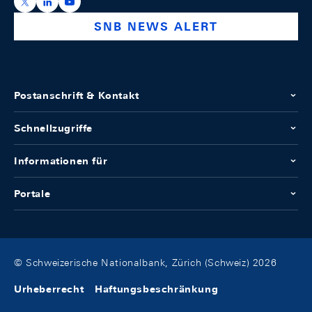
https://x.com/snb_bns
https://ch.linkedin.com/company/swiss-national-ba
https://www.youtube.com/@swissnationalbank
SNB NEWS ALERT
Postanschrift & Kontakt
Schnellzugriffe
Informationen für
Portale
© Schweizerische Nationalbank, Zürich (Schweiz) 2026
Urheberrecht
Haftungsbeschränkung