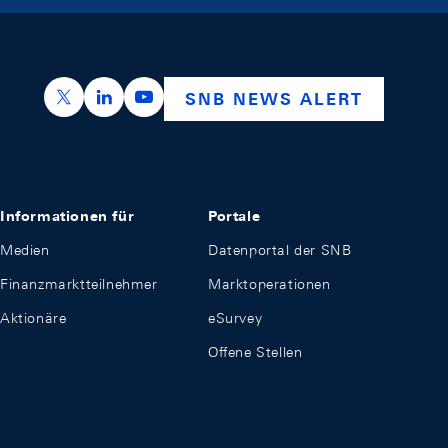
https://x.com/snb_bns
https://ch.linkedin.com/company/swiss-nation
https://www.youtube.com/@swissnation
SNB NEWS ALERT
Informationen für
Portale
Medien
Datenportal der SNB
Finanzmarktteilnehmer
Marktoperationen
Aktionäre
eSurvey
Offene Stellen