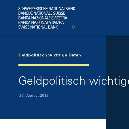
Skip Links Navigation
Header
Logo
Geldpolitisch wichtige Daten
Geldpolitisch wichti
27. August 2012