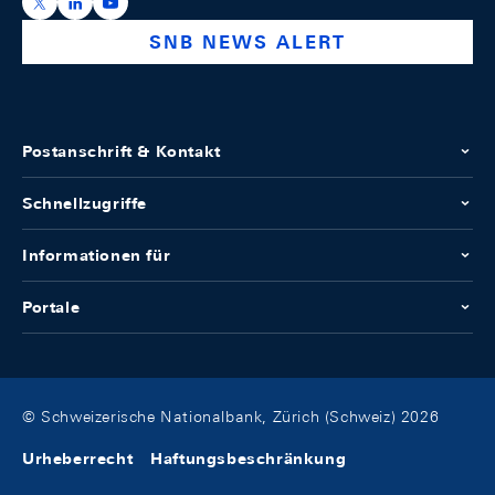
https://x.com/snb_bns
https://ch.linkedin.com/company/swiss-national-ba
https://www.youtube.com/@swissnationalbank
SNB NEWS ALERT
Postanschrift & Kontakt
Schnellzugriffe
Informationen für
Portale
© Schweizerische Nationalbank, Zürich (Schweiz) 2026
Urheberrecht
Haftungsbeschränkung