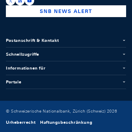
https://x.com/snb_bns
https://ch.linkedin.com/company/swiss-national-ba
https://www.youtube.com/@swissnationalbank
SNB NEWS ALERT
Postanschrift & Kontakt
Schnellzugriffe
Informationen für
Portale
© Schweizerische Nationalbank, Zürich (Schweiz) 2026
Urheberrecht
Haftungsbeschränkung