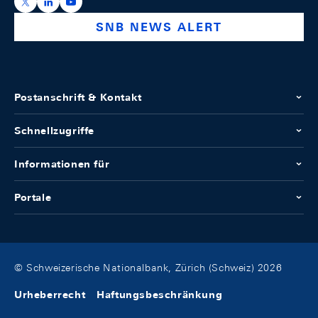
https://x.com/snb_bns
https://ch.linkedin.com/company/swiss-national-ba
https://www.youtube.com/@swissnationalbank
SNB NEWS ALERT
Postanschrift & Kontakt
Schnellzugriffe
Informationen für
Portale
© Schweizerische Nationalbank, Zürich (Schweiz) 2026
Urheberrecht
Haftungsbeschränkung