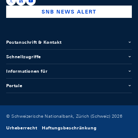
https://x.com/snb_bns
https://ch.linkedin.com/company/swiss-national-ba
https://www.youtube.com/@swissnationalbank
SNB NEWS ALERT
Postanschrift & Kontakt
Schnellzugriffe
Informationen für
Portale
© Schweizerische Nationalbank, Zürich (Schweiz) 2026
Urheberrecht
Haftungsbeschränkung