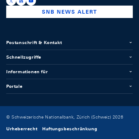
https://x.com/snb_bns
https://ch.linkedin.com/company/swiss-national-ba
https://www.youtube.com/@swissnationalbank
SNB NEWS ALERT
Postanschrift & Kontakt
Schnellzugriffe
Informationen für
Portale
© Schweizerische Nationalbank, Zürich (Schweiz) 2026
Urheberrecht
Haftungsbeschränkung