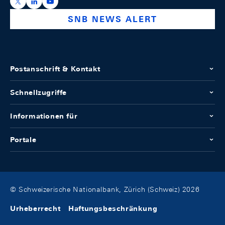
https://x.com/snb_bns
https://ch.linkedin.com/company/swiss-national-ba
https://www.youtube.com/@swissnationalbank
SNB NEWS ALERT
Postanschrift & Kontakt
Schnellzugriffe
Informationen für
Portale
© Schweizerische Nationalbank, Zürich (Schweiz) 2026
Urheberrecht
Haftungsbeschränkung