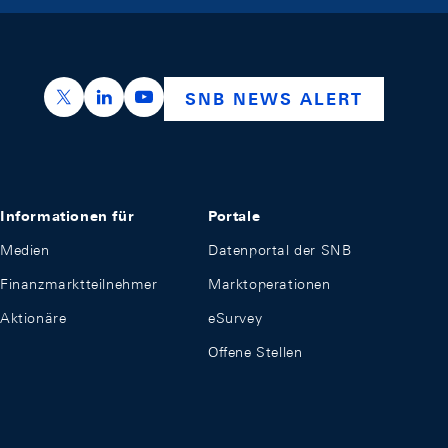
https://x.com/snb_bns
https://ch.linkedin.com/company/swiss-nation
https://www.youtube.com/@swissnation
SNB NEWS ALERT
Informationen für
Portale
Medien
Datenportal der SNB
Finanzmarktteilnehmer
Marktoperationen
Aktionäre
eSurvey
Offene Stellen