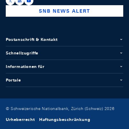
https://x.com/snb_bns
https://ch.linkedin.com/company/swiss-national-ba
https://www.youtube.com/@swissnationalbank
SNB NEWS ALERT
Postanschrift & Kontakt
Schnellzugriffe
Informationen für
Portale
© Schweizerische Nationalbank, Zürich (Schweiz) 2026
Urheberrecht
Haftungsbeschränkung