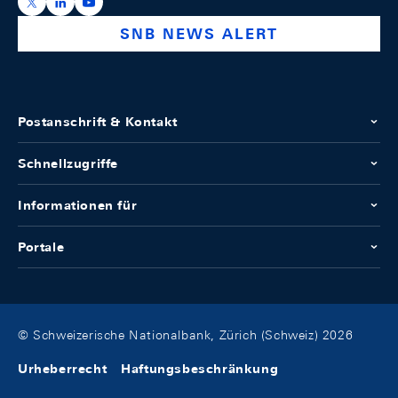
https://x.com/snb_bns
https://ch.linkedin.com/company/swiss-national-ba
https://www.youtube.com/@swissnationalbank
SNB NEWS ALERT
Postanschrift & Kontakt
Schnellzugriffe
Informationen für
Portale
© Schweizerische Nationalbank, Zürich (Schweiz) 2026
Urheberrecht
Haftungsbeschränkung