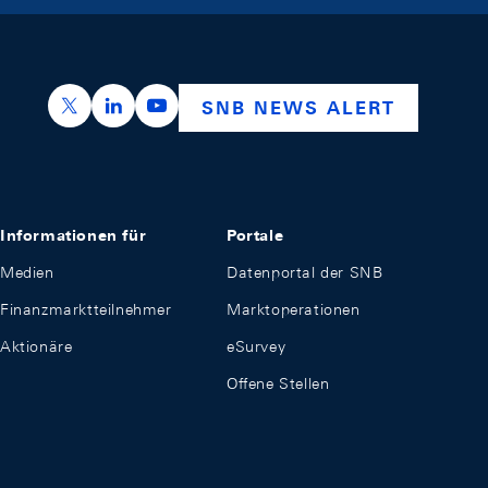
https://x.com/snb_bns
https://ch.linkedin.com/company/swiss-nation
https://www.youtube.com/@swissnation
SNB NEWS ALERT
Informationen für
Portale
Medien
Datenportal der SNB
Finanzmarktteilnehmer
Marktoperationen
Aktionäre
eSurvey
Offene Stellen