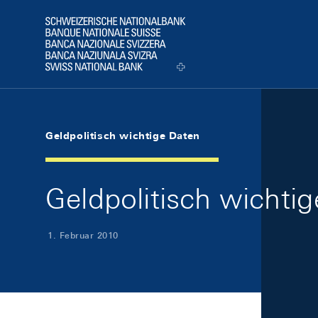
Skip Links Navigation
Header
Logo
Geldpolitisch wichtige Daten
Geldpolitisch wichti
1. Februar 2010