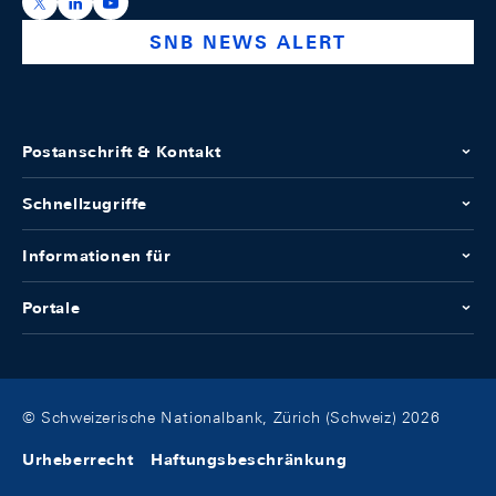
https://x.com/snb_bns
https://ch.linkedin.com/company/swiss-national-ba
https://www.youtube.com/@swissnationalbank
SNB NEWS ALERT
Postanschrift & Kontakt
Schnellzugriffe
Informationen für
Portale
© Schweizerische Nationalbank, Zürich (Schweiz) 2026
Urheberrecht
Haftungsbeschränkung