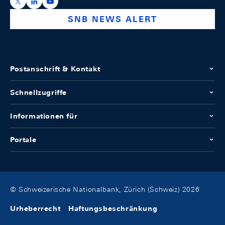
https://x.com/snb_bns
https://ch.linkedin.com/company/swiss-national-ba
https://www.youtube.com/@swissnationalbank
SNB NEWS ALERT
Postanschrift & Kontakt
Schnellzugriffe
Informationen für
Portale
© Schweizerische Nationalbank, Zürich (Schweiz) 2026
Urheberrecht
Haftungsbeschränkung