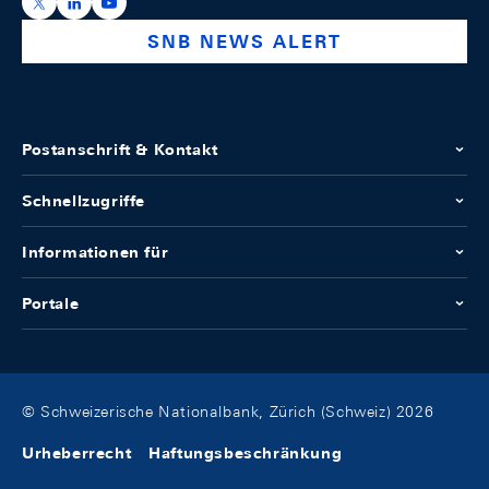
https://x.com/snb_bns
https://ch.linkedin.com/company/swiss-national-ba
https://www.youtube.com/@swissnationalbank
SNB NEWS ALERT
Postanschrift & Kontakt
Schnellzugriffe
Informationen für
Portale
© Schweizerische Nationalbank, Zürich (Schweiz) 2026
Urheberrecht
Haftungsbeschränkung