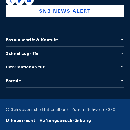
https://x.com/snb_bns
https://ch.linkedin.com/company/swiss-national-ba
https://www.youtube.com/@swissnationalbank
SNB NEWS ALERT
Postanschrift & Kontakt
Schnellzugriffe
Informationen für
Portale
© Schweizerische Nationalbank, Zürich (Schweiz) 2026
Urheberrecht
Haftungsbeschränkung