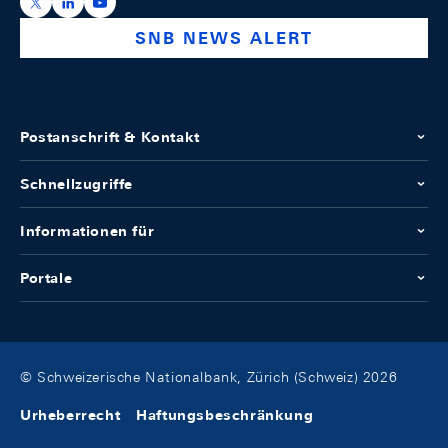
https://x.com/snb_bns
https://ch.linkedin.com/company/swiss-national-ba
https://www.youtube.com/@swissnationalbank
SNB NEWS ALERT
Postanschrift & Kontakt
Schnellzugriffe
Informationen für
Portale
© Schweizerische Nationalbank, Zürich (Schweiz) 2026
Urheberrecht
Haftungsbeschränkung