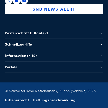
https://x.com/snb_bns
https://ch.linkedin.com/company/swiss-national-ba
https://www.youtube.com/@swissnationalbank
SNB NEWS ALERT
Postanschrift & Kontakt
Schnellzugriffe
Informationen für
Portale
© Schweizerische Nationalbank, Zürich (Schweiz) 2026
Urheberrecht
Haftungsbeschränkung