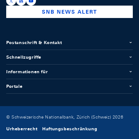
https://x.com/snb_bns
https://ch.linkedin.com/company/swiss-national-ba
https://www.youtube.com/@swissnationalbank
SNB NEWS ALERT
Postanschrift & Kontakt
Schnellzugriffe
Informationen für
Portale
© Schweizerische Nationalbank, Zürich (Schweiz) 2026
Urheberrecht
Haftungsbeschränkung