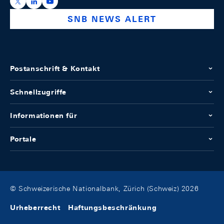
https://x.com/snb_bns
https://ch.linkedin.com/company/swiss-national-ba
https://www.youtube.com/@swissnationalbank
SNB NEWS ALERT
Postanschrift & Kontakt
Schnellzugriffe
Informationen für
Portale
© Schweizerische Nationalbank, Zürich (Schweiz) 2026
Urheberrecht
Haftungsbeschränkung