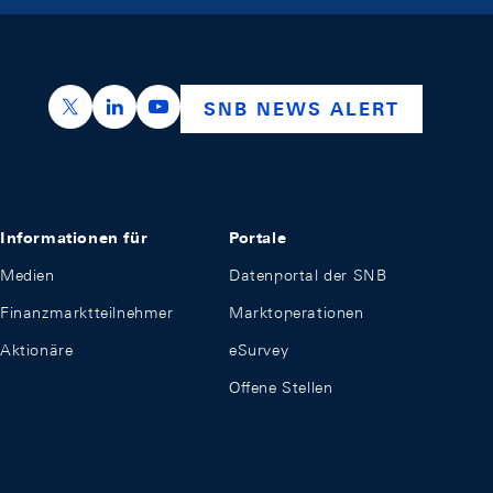
https://x.com/snb_bns
https://ch.linkedin.com/company/swiss-nation
https://www.youtube.com/@swissnation
SNB NEWS ALERT
Informationen für
Portale
Medien
Datenportal der SNB
Finanzmarktteilnehmer
Marktoperationen
Aktionäre
eSurvey
Offene Stellen