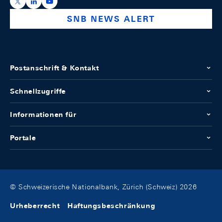
https://x.com/snb_bns
https://ch.linkedin.com/company/swiss-national-ba
https://www.youtube.com/@swissnationalbank
SNB NEWS ALERT
Postanschrift & Kontakt
Schnellzugriffe
Informationen für
Portale
© Schweizerische Nationalbank, Zürich (Schweiz) 2026
Urheberrecht
Haftungsbeschränkung