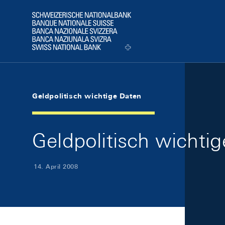
Skip Links Navigation
Header
Logo
Geldpolitisch wichtige Daten
Geldpolitisch wichti
14. April 2008