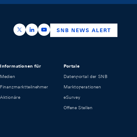
https://x.com/snb_bns
https://ch.linkedin.com/company/swiss-nation
https://www.youtube.com/@swissnation
SNB NEWS ALERT
Informationen für
Portale
Medien
Datenportal der SNB
Finanzmarktteilnehmer
Marktoperationen
Aktionäre
eSurvey
Offene Stellen