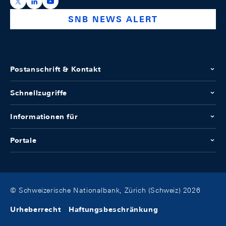
https://x.com/snb_bns
https://ch.linkedin.com/company/swiss-national-ba
https://www.youtube.com/@swissnationalbank
SNB NEWS ALERT
Postanschrift & Kontakt
Schnellzugriffe
Informationen für
Portale
© Schweizerische Nationalbank, Zürich (Schweiz) 2026
Urheberrecht
Haftungsbeschränkung