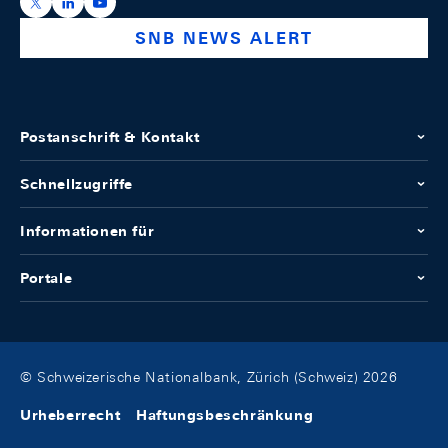
https://x.com/snb_bns
https://ch.linkedin.com/company/swiss-national-ba
https://www.youtube.com/@swissnationalbank
SNB NEWS ALERT
Postanschrift & Kontakt
Schnellzugriffe
Informationen für
Portale
© Schweizerische Nationalbank, Zürich (Schweiz) 2026
Urheberrecht
Haftungsbeschränkung