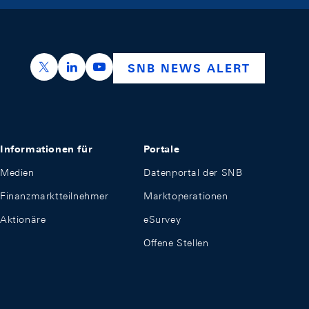
https://x.com/snb_bns
https://ch.linkedin.com/company/swiss-nation
https://www.youtube.com/@swissnation
SNB NEWS ALERT
Informationen für
Portale
Medien
Datenportal der SNB
Finanzmarktteilnehmer
Marktoperationen
Aktionäre
eSurvey
Offene Stellen