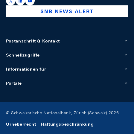
https://x.com/snb_bns
https://ch.linkedin.com/company/swiss-national-ba
https://www.youtube.com/@swissnationalbank
SNB NEWS ALERT
Postanschrift & Kontakt
Schnellzugriffe
Informationen für
Portale
© Schweizerische Nationalbank, Zürich (Schweiz) 2026
Urheberrecht
Haftungsbeschränkung