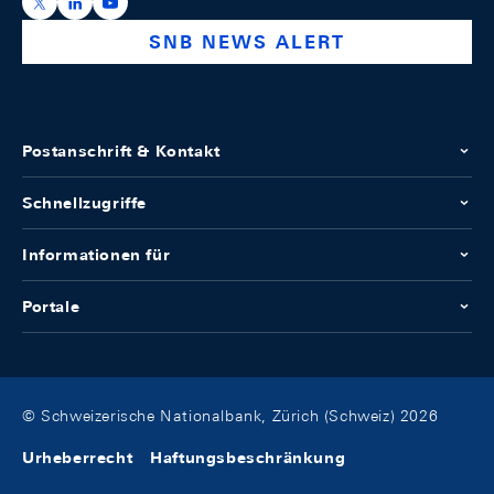
https://x.com/snb_bns
https://ch.linkedin.com/company/swiss-national-ba
https://www.youtube.com/@swissnationalbank
SNB NEWS ALERT
Postanschrift & Kontakt
Schnellzugriffe
Informationen für
Portale
© Schweizerische Nationalbank, Zürich (Schweiz) 2026
Urheberrecht
Haftungsbeschränkung