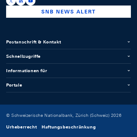
https://x.com/snb_bns
https://ch.linkedin.com/company/swiss-national-ba
https://www.youtube.com/@swissnationalbank
SNB NEWS ALERT
Postanschrift & Kontakt
Schnellzugriffe
Informationen für
Portale
© Schweizerische Nationalbank, Zürich (Schweiz) 2026
Urheberrecht
Haftungsbeschränkung