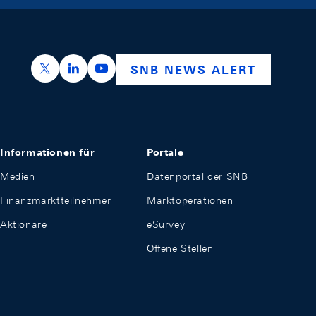
https://x.com/snb_bns
https://ch.linkedin.com/company/swiss-nation
https://www.youtube.com/@swissnation
SNB NEWS ALERT
Informationen für
Portale
Medien
Datenportal der SNB
Finanzmarktteilnehmer
Marktoperationen
Aktionäre
eSurvey
Offene Stellen