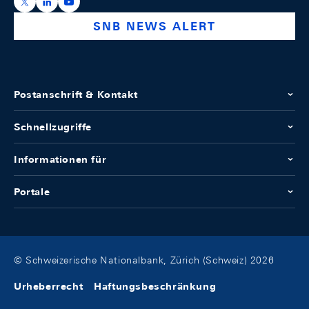
https://x.com/snb_bns
https://ch.linkedin.com/company/swiss-national-ba
https://www.youtube.com/@swissnationalbank
SNB NEWS ALERT
Postanschrift & Kontakt
Schnellzugriffe
Informationen für
Portale
© Schweizerische Nationalbank, Zürich (Schweiz) 2026
Urheberrecht
Haftungsbeschränkung