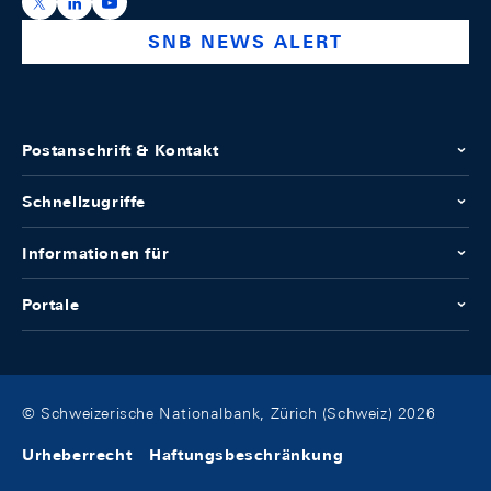
https://x.com/snb_bns
https://ch.linkedin.com/company/swiss-national-ba
https://www.youtube.com/@swissnationalbank
SNB NEWS ALERT
Postanschrift & Kontakt
Schnellzugriffe
Informationen für
Portale
© Schweizerische Nationalbank, Zürich (Schweiz) 2026
Urheberrecht
Haftungsbeschränkung