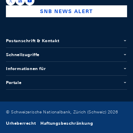
https://x.com/snb_bns
https://ch.linkedin.com/company/swiss-national-ba
https://www.youtube.com/@swissnationalbank
SNB NEWS ALERT
Postanschrift & Kontakt
Schnellzugriffe
Informationen für
Portale
© Schweizerische Nationalbank, Zürich (Schweiz) 2026
Urheberrecht
Haftungsbeschränkung